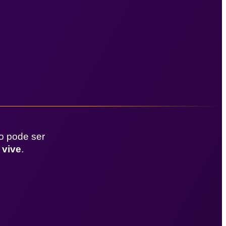
o pode ser
 vive
.