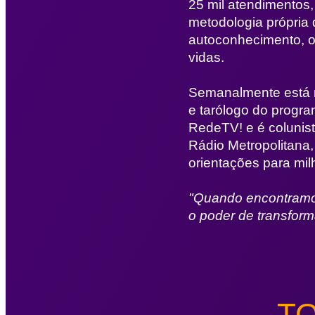
25 mil atendimentos
metodologia própria
autoconhecimento, o
vidas.
Semanalmente está 
e tarólogo do progra
RedeTV! e é colunis
Rádio Metropolitana,
orientações para milh
"Quando encontramos
o poder de transforma
T